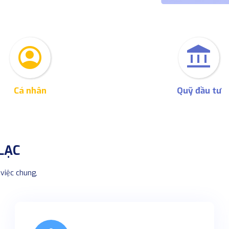
account_circle
account_balance
Cá nhân
Quỹ đầu tư
 LẠC
việc chung,
