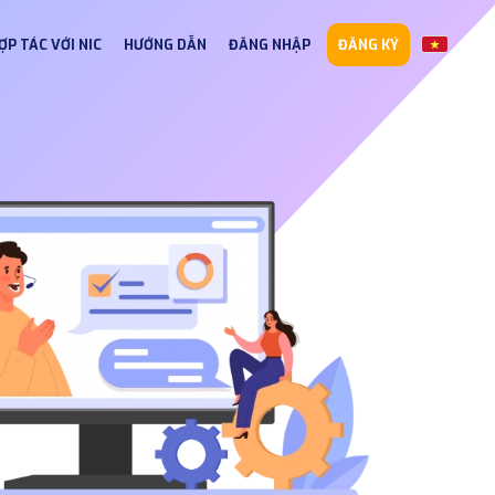
ỢP TÁC VỚI NIC
HƯỚNG DẪN
ĐĂNG NHẬP
ĐĂNG KÝ